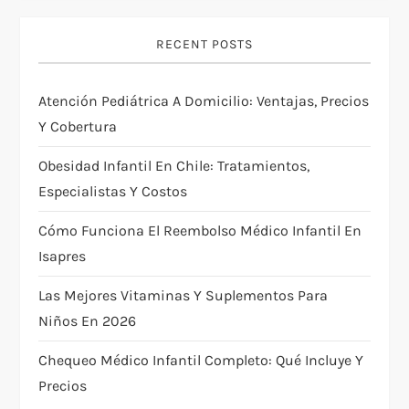
i
RECENT POSTS
ó
Atención Pediátrica A Domicilio: Ventajas, Precios
n
Y Cobertura
d
Obesidad Infantil En Chile: Tratamientos,
e
Especialistas Y Costos
Cómo Funciona El Reembolso Médico Infantil En
e
Isapres
n
Las Mejores Vitaminas Y Suplementos Para
t
Niños En 2026
Chequeo Médico Infantil Completo: Qué Incluye Y
r
Precios