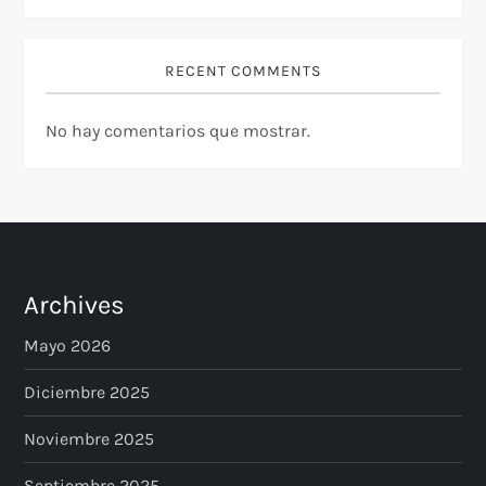
a
d
RECENT COMMENTS
a
No hay comentarios que mostrar.
s
Archives
Mayo 2026
Diciembre 2025
Noviembre 2025
Septiembre 2025