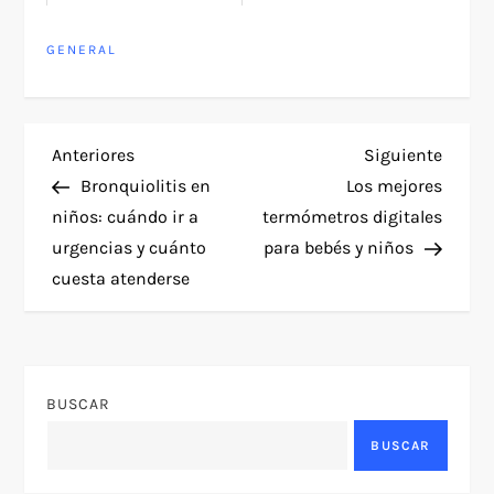
GENERAL
N
Entrada
Siguie
Anteriores
Siguiente
anterior
entra
Bronquiolitis en
Los mejores
a
niños: cuándo ir a
termómetros digitales
urgencias y cuánto
para bebés y niños
v
cuesta atenderse
e
g
BUSCAR
a
BUSCAR
c