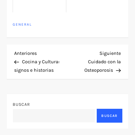
GENERAL
N
Entrada
Siguie
Anteriores
Siguiente
anterior
entra
Cocina y Cultura:
Cuidado con la
a
signos e historias
Osteoporosis
v
e
BUSCAR
g
BUSCAR
a