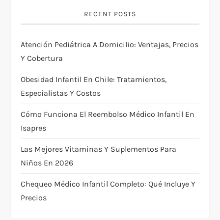
c
RECENT POSTS
i
Atención Pediátrica A Domicilio: Ventajas, Precios
ó
Y Cobertura
n
Obesidad Infantil En Chile: Tratamientos,
Especialistas Y Costos
d
Cómo Funciona El Reembolso Médico Infantil En
e
Isapres
e
Las Mejores Vitaminas Y Suplementos Para
Niños En 2026
n
Chequeo Médico Infantil Completo: Qué Incluye Y
t
Precios
r