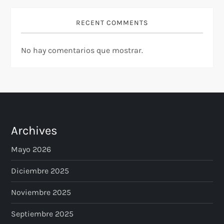
a
RECENT COMMENTS
d
No hay comentarios que mostrar.
a
s
Archives
Mayo 2026
Diciembre 2025
Noviembre 2025
Septiembre 2025