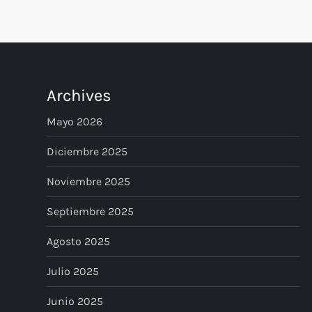
a
g
i
Archives
n
Mayo 2026
a
Diciembre 2025
Noviembre 2025
c
Septiembre 2025
i
Agosto 2025
ó
Julio 2025
n
Junio 2025