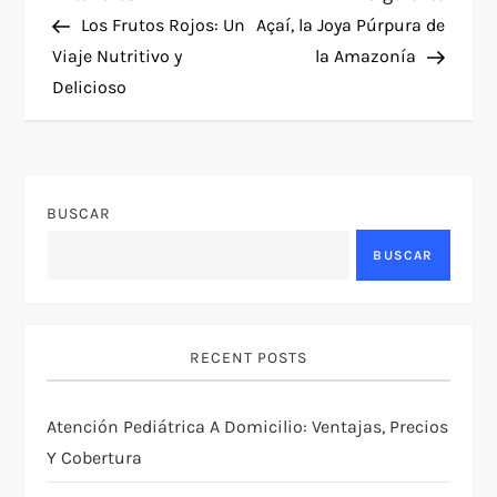
N
anterior
entra
Los Frutos Rojos: Un
Açaí, la Joya Púrpura de
a
Viaje Nutritivo y
la Amazonía
Delicioso
v
e
g
BUSCAR
a
BUSCAR
c
i
RECENT POSTS
ó
Atención Pediátrica A Domicilio: Ventajas, Precios
Y Cobertura
n