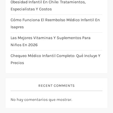
Obesidad Infantil En Chile: Tratamientos,
d
Especialistas Y Costos
e
Cómo Funciona El Reembolso Médico Infantil En
Isapres
e
Las Mejores Vitaminas Y Suplementos Para
n
Niños En 2026
t
Chequeo Médico Infantil Completo: Qué Incluye Y
Precios
r
a
RECENT COMMENTS
d
a
No hay comentarios que mostrar.